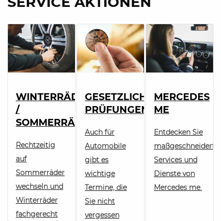
SERVICE AKTIONEN
WINTERRÄDER
GESETZLICHE
MERCEDES
/
PRÜFUNGEN
ME
SOMMERRÄDER
Auch für
Entdecken Sie
Rechtzeitig
Automobile
maßgeschneiderte
auf
gibt es
Services und
Sommerräder
wichtige
Dienste von
wechseln und
Termine, die
Mercedes me.
Winterräder
Sie nicht
fachgerecht
vergessen