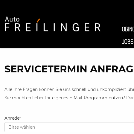
OBIN
JOBS
SERVICETERMIN ANFRAG
Alle Ihre Fragen können Sie uns schnell und unkompliziert übe
Sie möchten lieber Ihr eigenes E-Mail-Programm nutzen? Dann
Anrede
*