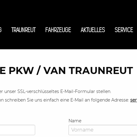
G
TRAUNREUT
FAHRZEUGE
AKTUELLES
SERVICE
E PKW / VAN TRAUNREUT
r unser SSL-verschlüsseltes E-Mail-Formular stellen.
 schreiben Sie uns einfach eine E-Mail an folgende Adresse:
ser
Name